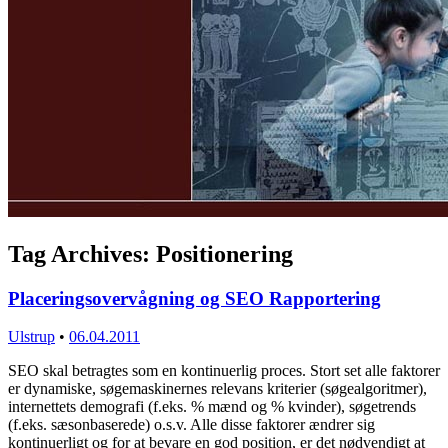
Tag Archives:
Positionering
Placeringsovervågning og SEO Rapportering
Ulstrup
•
06.04.2011
SEO skal betragtes som en kontinuerlig proces. Stort set alle faktorer
er dynamiske, søgemaskinernes relevans kriterier (søgealgoritmer),
internettets demografi (f.eks. % mænd og % kvinder), søgetrends
(f.eks. sæsonbaserede) o.s.v. Alle disse faktorer ændrer sig
kontinuerligt og for at bevare en god position, er det nødvendigt at