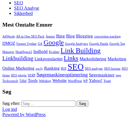
SEO
SEO Analyse
Sikkerhed
Mest Omtalte Emner
Bing
Blog
Blogging
AdWords
All in One SEO Pack
Amino
convertion tracking
Google
DMOZ
Farmer Update
GA
Google Analytics
Google Panda
Google Tag
Link Building
Indhold
Manager
HeadSpace2
Kvalitet
Links
Linkbuilding
Linkpopularitet
Markedsføring
Marketing
SEO
Online Marketing
Ranking
ow.ly
ROI
SEO analyser
SEO bureau
SEO
Søgemaskineoptimering
Søgemaskiner
firma
SEO plugin
SERP
tags
Tools
Website
Yahoo!
Techcrunch
Tillid
Webshop
WordPress
WP
Yoast
Søg
Søg efter:
Log ind
Powered by WordPress