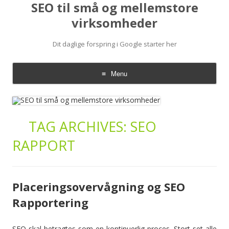
SEO til små og mellemstore
virksomheder
Dit daglige forspring i Google starter her
Menu
Skip
to
content
TAG ARCHIVES:
SEO
RAPPORT
Placeringsovervågning og SEO
Rapportering
SEO skal betragtes som en kontinuerlig proces. Stort set alle