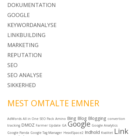
DOKUMENTATION
GOOGLE
KEYWORDANALYSE
LINKBUILDING
MARKETING
REPUTATION
SEO
SEO ANALYSE
SIKKERHED
MEST OMTALTE EMNER
Bing
Blog
Blogging
AdWords
All in One SEO Pack
Amino
convertion
Google
DMOZ
tracking
Farmer Update
GA
Google Analytics
Link
Indhold
Google Panda
Google Tag Manager
HeadSpace2
Kvalitet