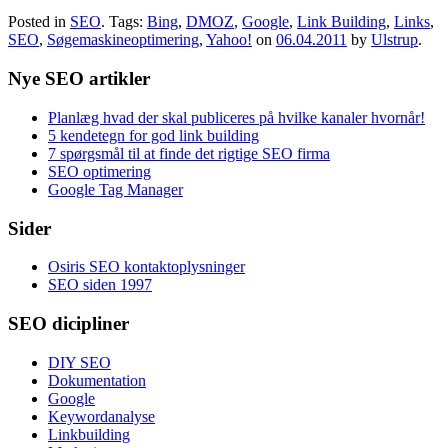
Posted in
SEO
. Tags:
Bing
,
DMOZ
,
Google
,
Link Building
,
Links
,
SEO
,
Søgemaskineoptimering
,
Yahoo!
on
06.04.2011
by
Ulstrup
.
Nye SEO artikler
Planlæg hvad der skal publiceres på hvilke kanaler hvornår!
5 kendetegn for god link building
7 spørgsmål til at finde det rigtige SEO firma
SEO optimering
Google Tag Manager
Sider
Osiris SEO kontaktoplysninger
SEO siden 1997
SEO dicipliner
DIY SEO
Dokumentation
Google
Keywordanalyse
Linkbuilding