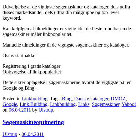
Udvælgelse af de vigtigste søgemaskiner og kataloger, dels udfra
disses markedsandel, dels udfra din målgruppe og top-level
keyword.
Rækkefølgen af tilmeldinger er vigtig idet de fleste robotbaserede
søgemaskiner måler linkpopularitet.
Manuelle tilmeldinger til de vigtigste søgemaskiner og kataloger.
Osiris startpakke:
Registrering i gratis kataloger
Opbyggelse af linkpopularitet
Dette sikrer optagelse i søgemaskinerne hvoraf de vigtigste p.t. er
Google og Bing.
Posted in
Linkbuilding
. Tags:
Bing
,
Danske kataloger
,
DMOZ
,
Google
,
Link Building
,
Linkbuilding
,
Links
,
Søgemaskiner
,
Yahoo!
on
06.04.2011
by
Ulstrup
.
Søgemaskineoptimering
Ulstrup
•
06.04.2011