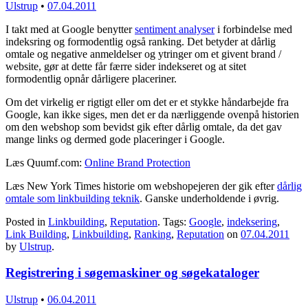
Ulstrup
•
07.04.2011
I takt med at Google benytter
sentiment analyser
i forbindelse med
indeksring og formodentlig også ranking. Det betyder at dårlig
omtale og negative anmeldelser og ytringer om et givent brand /
website, gør at dette får færre sider indekseret og at sitet
formodentlig opnår dårligere placeriner.
Om det virkelig er rigtigt eller om det er et stykke håndarbejde fra
Google, kan ikke siges, men det er da nærliggende ovenpå historien
om den webshop som bevidst gik efter dårlig omtale, da det gav
mange links og dermed gode placeringer i Google.
Læs Quumf.com:
Online Brand Protection
Læs New York Times historie om webshopejeren der gik efter
dårlig
omtale som linkbuilding teknik
. Ganske underholdende i øvrig.
Posted in
Linkbuilding
,
Reputation
. Tags:
Google
,
indeksering
,
Link Building
,
Linkbuilding
,
Ranking
,
Reputation
on
07.04.2011
by
Ulstrup
.
Registrering i søgemaskiner og søgekataloger
Ulstrup
•
06.04.2011