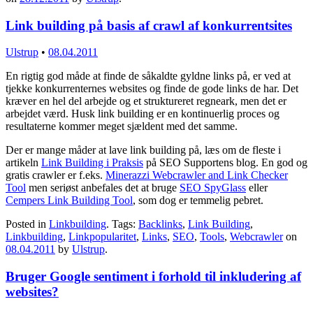
Link building på basis af crawl af konkurrentsites
Ulstrup
•
08.04.2011
En rigtig god måde at finde de såkaldte gyldne links på, er ved at
tjekke konkurrenternes websites og finde de gode links de har. Det
kræver en hel del arbejde og et struktureret regneark, men det er
arbejdet værd. Husk link building er en kontinuerlig proces og
resultaterne kommer meget sjældent med det samme.
Der er mange måder at lave link building på, læs om de fleste i
artikeln
Link Building i Praksis
på SEO Supportens blog. En god og
gratis crawler er f.eks.
Minerazzi Webcrawler and Link Checker
Tool
men seriøst anbefales det at bruge
SEO SpyGlass
eller
Cempers Link Building Tool
, som dog er temmelig pebret.
Posted in
Linkbuilding
. Tags:
Backlinks
,
Link Building
,
Linkbuilding
,
Linkpopularitet
,
Links
,
SEO
,
Tools
,
Webcrawler
on
08.04.2011
by
Ulstrup
.
Bruger Google sentiment i forhold til inkludering af
websites?