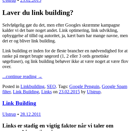
Ulstrup
•
23.02.2015
Laver du link building?
Selvfølgelig gør du det, men efter Googles skræmme kampagne
kalder vi det bare noget andet. Link optimering, link udvikling,
opbyggelse af tillid og autoritet, ja, kært barn har mange navne, men
det er og bliver link building.
Link building er inden for de fleste brancher en nødvendighed for at
ranke på meget brugte søgeord (1, 2 eller 3 ords genetiske
søgefraser), og link building behøver ikke at være noget at være flov
over.
...continue reading
→
Posted in
Linkbuilding
,
SEO
. Tags:
Google Penguin
,
Google Spam
filter
,
Link Building
,
Links
on
23.02.2015
by
Ulstrup
.
Link Building
Ulstrup
•
28.12.2011
Links er stadig en vigtig faktor når vi taler om