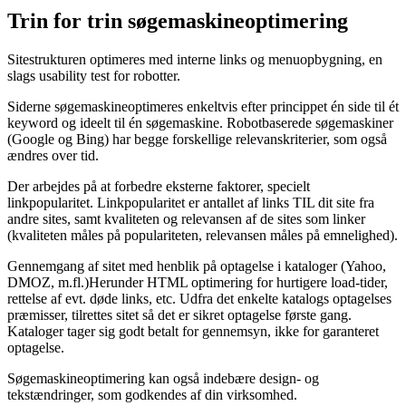
Trin for trin søgemaskineoptimering
Sitestrukturen optimeres med interne links og menuopbygning, en
slags usability test for robotter.
Siderne søgemaskineoptimeres enkeltvis efter princippet én side til ét
keyword og ideelt til én søgemaskine. Robotbaserede søgemaskiner
(Google og Bing) har begge forskellige relevanskriterier, som også
ændres over tid.
Der arbejdes på at forbedre eksterne faktorer, specielt
linkpopularitet. Linkpopularitet er antallet af links TIL dit site fra
andre sites, samt kvaliteten og relevansen af de sites som linker
(kvaliteten måles på populariteten, relevansen måles på emnelighed).
Gennemgang af sitet med henblik på optagelse i kataloger (Yahoo,
DMOZ, m.fl.)Herunder HTML optimering for hurtigere load-tider,
rettelse af evt. døde links, etc. Udfra det enkelte katalogs optagelses
præmisser, tilrettes sitet så det er sikret optagelse første gang.
Kataloger tager sig godt betalt for gennemsyn, ikke for garanteret
optagelse.
Søgemaskineoptimering kan også indebære design- og
tekstændringer, som godkendes af din virksomhed.