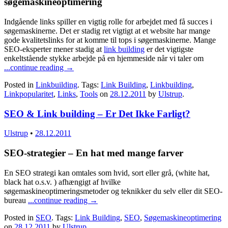
søgemaskineoptimering
Indgående links spiller en vigtig rolle for arbejdet med få succes i
søgemaskinerne. Det er stadig ret vigtigt at et website har mange
gode kvalitetslinks for at komme til tops i søgemaskinerne. Mange
SEO-eksperter mener stadig at
link building
er det vigtigste
enkeltstående stykke arbejde på en hjemmeside når vi taler om
...continue reading
→
Posted in
Linkbuilding
. Tags:
Link Building
,
Linkbuilding
,
Linkpopularitet
,
Links
,
Tools
on
28.12.2011
by
Ulstrup
.
SEO & Link building – Er Det Ikke Farligt?
Ulstrup
•
28.12.2011
SEO-strategier – En hat med mange farver
En SEO strategi kan omtales som hvid, sort eller grå, (white hat,
black hat o.s.v. ) afhængigt af hvilke
søgemaskineoptimeringsmetoder og teknikker du selv eller dit SEO-
bureau
...continue reading
→
Posted in
SEO
. Tags:
Link Building
,
SEO
,
Søgemaskineoptimering
on
28.12.2011
by
Ulstrup
.