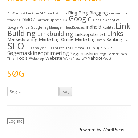
Bing
Blog
Blogging
AdWords
All in One SEO Pack
Amino
convertion
Google
DMOZ
tracking
Farmer Update
GA
Google Analytics
Link
Indhold
Google Panda
Google Tag Manager
HeadSpace2
Kvalitet
Building
Links
Linkbuilding
Linkpopularitet
Markedsføring
Marketing
Online Marketing
Ranking
ow.ly
ROI
SEO
SEO analyser
SEO bureau
SEO firma
SEO plugin
SERP
Søgemaskineoptimering
Søgemaskiner
tags
Techcrunch
Tools
Website
Yahoo!
Tillid
Webshop
WordPress
WP
Yoast
SØG
S
ø
g
e
f
Log ind
t
Powered by WordPress
e