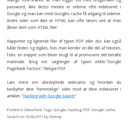
password, ikke desto mindre er siderne ofte indekseret i
Google og man kan med Googles cache få adgang til siderne.
Andre sider som ikke er HTML kan ofte læses ved at man
åbner dem som HTML filer.
Rapporter og lignende filer af typen PDF eller .doc kan også
både findes og tilgåes, hvis man kender en lille del af teksten,
f.eks. en snippet som bliver brugt til at promovere det betalte
materiale. Brug evt. søgninger af typen intitle:"Google
PageRank Factors" filetype:PDF.
Læs mere om ubeskyttede webcams og hvordan du
beskytter dine "hemmelige" sider mod at blive indekseret i
artiklen "
Hacking with Google Search
"
Posted in
Sikkerhed
. Tags:
Google
,
Hacking
,
PDF. Google cache
,
Search
on
10.04.2011
by
Ulstrup
.