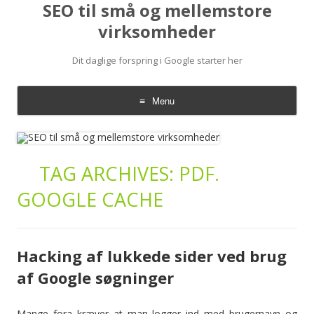
SEO til små og mellemstore
virksomheder
Dit daglige forspring i Google starter her
Menu
Skip
to
content
TAG ARCHIVES:
PDF.
GOOGLE CACHE
Hacking af lukkede sider ved brug
af Google søgninger
Mange fora kræver at man logger ind med brugernavn og