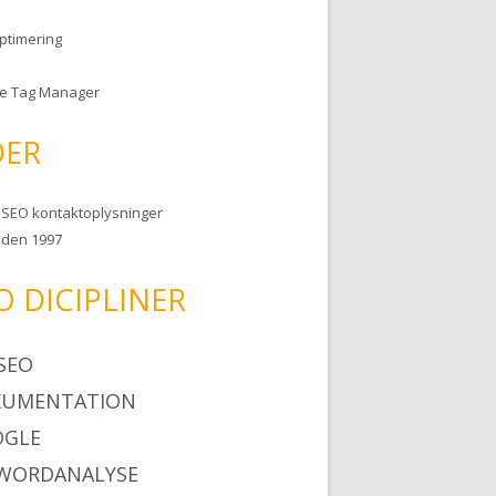
ptimering
e Tag Manager
DER
s SEO kontaktoplysninger
iden 1997
O DICIPLINER
 SEO
KUMENTATION
OGLE
WORDANALYSE