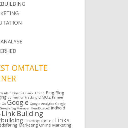
KBUILDING
KETING
UTATION
 ANALYSE
KERHED
ST OMTALTE
MNER
Bing
Blog
ds
All in One SEO Pack
Amino
ging
DMOZ
convertion tracking
Farmer
Google
e
GA
Google Analytics
Google
Indhold
Google Tag Manager
HeadSpace2
Link Building
t
Links
kbuilding
Linkpopularitet
edsføring
Marketing
Online Marketing