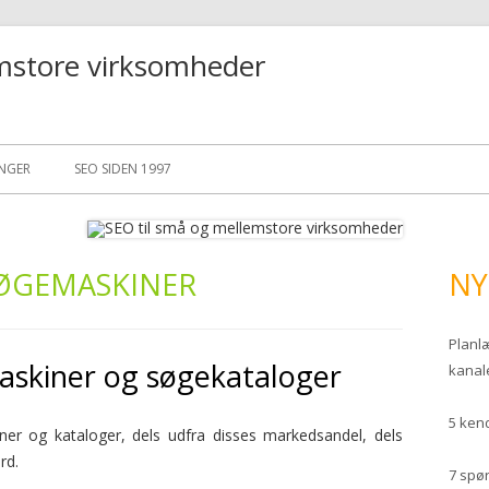
mstore virksomheder
Skip
to
INGER
SEO SIDEN 1997
content
ØGEMASKINER
NY
Planl
maskiner og søgekataloger
kanal
5 kend
ner og kataloger, dels udfra disses markedsandel, dels
rd.
7 spør